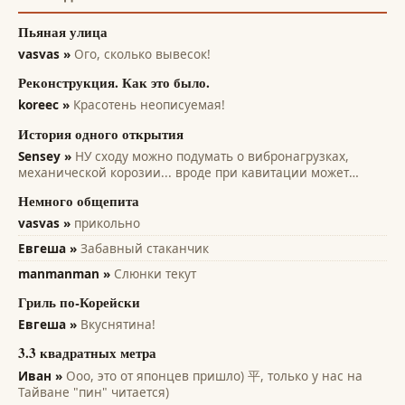
Пьяная улица
vasvas »
Ого, сколько вывесок!
Реконструкция. Как это было.
koreec »
Красотень неописуемая!
История одного открытия
Sensey »
НУ сходу можно подумать о вибронагрузках,
механической корозии... вроде при кавитации может
помочь... всякие лопасти и лопатки турбин, насосов,
Немного общепита
винтов. Там на микро уровне идет разрушение рабочих
поверхностей. А этот эффект только...
vasvas »
прикольно
Евгеша »
Забавный стаканчик
manmanman »
Слюнки текут
Гриль по-Корейски
Евгеша »
Вкуснятина!
3.3 квадратных метра
Иван »
Ооо, это от японцев пришло) 平, только у нас на
Тайване "пин" читается)