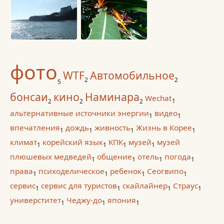
фото
WTF
Автомобильное
2
2
5
бонсаи
кино
Наминара
Wechat
1
2
2
2
альтернативные источники энергии
видео
1
1
впечатления
дождь
живность
Жизнь в Корее
1
1
1
1
климат
корейский язык
КПК
музей
музей
1
1
1
1
плюшевых медведей
общение
отель
погода
1
1
1
1
права
психоделическое
ребенок
Сеогвипо
1
1
1
1
сервис
сервис для туристов
скайлайнер
Страус
1
1
1
1
универститет
Чеджу-до
япония
1
1
1