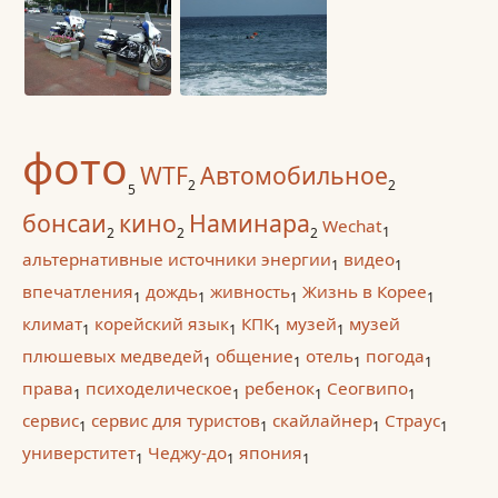
фото
WTF
Автомобильное
2
2
5
бонсаи
кино
Наминара
Wechat
1
2
2
2
альтернативные источники энергии
видео
1
1
впечатления
дождь
живность
Жизнь в Корее
1
1
1
1
климат
корейский язык
КПК
музей
музей
1
1
1
1
плюшевых медведей
общение
отель
погода
1
1
1
1
права
психоделическое
ребенок
Сеогвипо
1
1
1
1
сервис
сервис для туристов
скайлайнер
Страус
1
1
1
1
универститет
Чеджу-до
япония
1
1
1