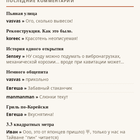
ПОСЛЕДНИЕ КОММЕНТАРИИ
Пьяная улица
vasvas »
Ого, сколько вывесок!
Реконструкция. Как это было.
koreec »
Красотень неописуемая!
История одного открытия
Sensey »
НУ сходу можно подумать о вибронагрузках,
механической корозии... вроде при кавитации может
помочь... всякие лопасти и лопатки турбин, насосов,
Немного общепита
винтов. Там на микро уровне идет разрушение рабочих
поверхностей. А этот эффект только...
vasvas »
прикольно
Евгеша »
Забавный стаканчик
manmanman »
Слюнки текут
Гриль по-Корейски
Евгеша »
Вкуснятина!
3.3 квадратных метра
Иван »
Ооо, это от японцев пришло) 平, только у нас на
Тайване "пин" читается)