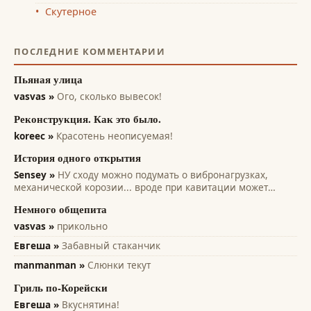
Скутерное
ПОСЛЕДНИЕ КОММЕНТАРИИ
Пьяная улица
vasvas »
Ого, сколько вывесок!
Реконструкция. Как это было.
koreec »
Красотень неописуемая!
История одного открытия
Sensey »
НУ сходу можно подумать о вибронагрузках,
механической корозии... вроде при кавитации может
помочь... всякие лопасти и лопатки турбин, насосов,
Немного общепита
винтов. Там на микро уровне идет разрушение рабочих
поверхностей. А этот эффект только...
vasvas »
прикольно
Евгеша »
Забавный стаканчик
manmanman »
Слюнки текут
Гриль по-Корейски
Евгеша »
Вкуснятина!