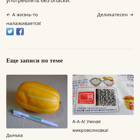
употреблять без опаски.
А жизнь-то
Деликатесен
налаживается!
Еще записи по теме
А-А-А! Умная
микроволновка!
Дынька