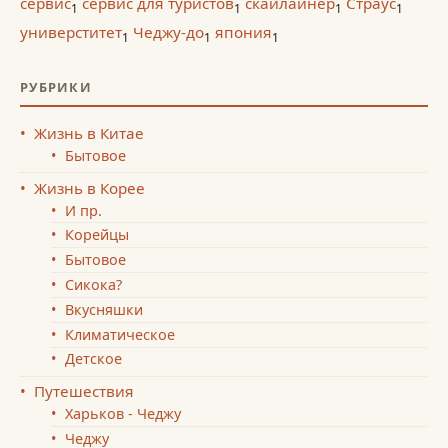
сервис
сервис для туристов
скайлайнер
Страус
1
1
1
1
универститет
Чеджу-до
япония
1
1
1
РУБРИКИ
Жизнь в Китае
Бытовое
Жизнь в Корее
И пр.
Корейцы
Бытовое
Сикока?
Вкусняшки
Климатическое
Детское
Путешествия
Харьков - Чеджу
Чеджу