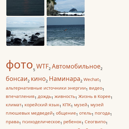
фото
WTF
Автомобильное
2
2
5
бонсаи
кино
Наминара
Wechat
1
2
2
2
альтернативные источники энергии
видео
1
1
впечатления
дождь
живность
Жизнь в Корее
1
1
1
1
климат
корейский язык
КПК
музей
музей
1
1
1
1
плюшевых медведей
общение
отель
погода
1
1
1
1
права
психоделическое
ребенок
Сеогвипо
1
1
1
1