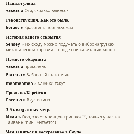
Пьяная улица
vasvas »
Ого, сколько вывесок!
Реконструкция. Как это было.
koreec »
Красотень неописуемая!
История одного открытия
Sensey »
НУ сходу можно подумать о вибронагрузках,
механической корозии... вроде при кавитации может
помочь... всякие лопасти и лопатки турбин, насосов,
Немного общепита
винтов. Там на микро уровне идет разрушение рабочих
поверхностей. А этот эффект только...
vasvas »
прикольно
Евгеша »
Забавный стаканчик
manmanman »
Слюнки текут
Гриль по-Корейски
Евгеша »
Вкуснятина!
3.3 квадратных метра
Иван »
Ооо, это от японцев пришло) 平, только у нас на
Тайване "пин" читается)
Чем заняться в воскресенье в Сеуле