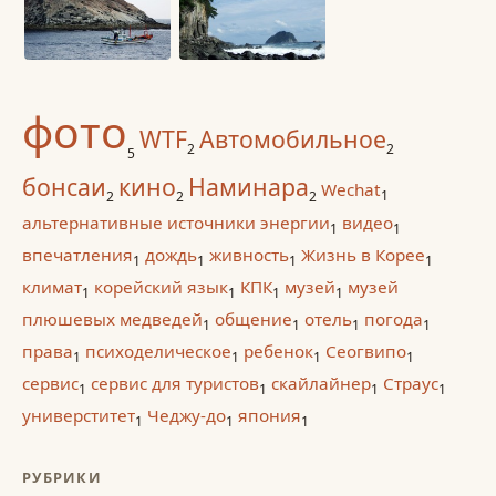
фото
WTF
Автомобильное
2
2
5
бонсаи
кино
Наминара
Wechat
1
2
2
2
альтернативные источники энергии
видео
1
1
впечатления
дождь
живность
Жизнь в Корее
1
1
1
1
климат
корейский язык
КПК
музей
музей
1
1
1
1
плюшевых медведей
общение
отель
погода
1
1
1
1
права
психоделическое
ребенок
Сеогвипо
1
1
1
1
сервис
сервис для туристов
скайлайнер
Страус
1
1
1
1
универститет
Чеджу-до
япония
1
1
1
РУБРИКИ