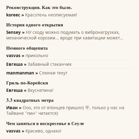
Реконструкция. Как это было.
koreec »
Красотень неописуемая!
История одного открытия
Sensey »
НУ сходу можно подумать о вибронагрузках,
механической корозии... вроде при кавитации может
помочь... всякие лопасти и лопатки турбин, насосов,
Немного общепита
винтов. Там на микро уровне идет разрушение рабочих
поверхностей. А этот эффект только...
vasvas »
прикольно
Евгеша »
Забавный стаканчик
manmanman »
Слюнки текут
Гриль по-Корейски
Евгеша »
Вкуснятина!
3.3 квадратных метра
Иван »
Ооо, это от японцев пришло) 平, только у нас на
Тайване "пин" читается)
Чем заняться в воскресенье в Сеуле
vasvas »
Красиво, однако!