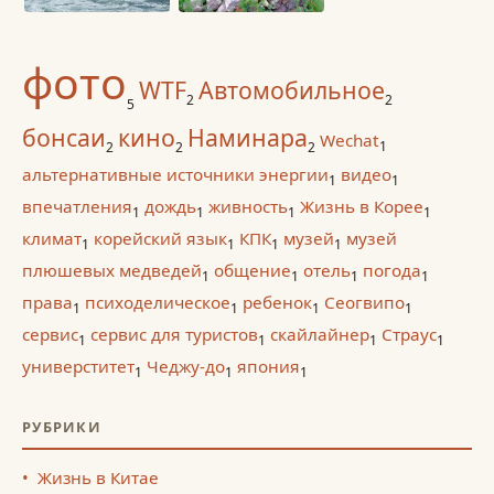
фото
WTF
Автомобильное
2
2
5
бонсаи
кино
Наминара
Wechat
1
2
2
2
альтернативные источники энергии
видео
1
1
впечатления
дождь
живность
Жизнь в Корее
1
1
1
1
климат
корейский язык
КПК
музей
музей
1
1
1
1
плюшевых медведей
общение
отель
погода
1
1
1
1
права
психоделическое
ребенок
Сеогвипо
1
1
1
1
сервис
сервис для туристов
скайлайнер
Страус
1
1
1
1
универститет
Чеджу-до
япония
1
1
1
РУБРИКИ
Жизнь в Китае