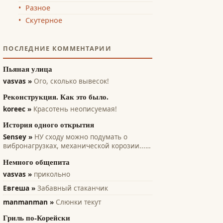
Разное
Скутерное
ПОСЛЕДНИЕ КОММЕНТАРИИ
Пьяная улица
vasvas »
Ого, сколько вывесок!
Реконструкция. Как это было.
koreec »
Красотень неописуемая!
История одного открытия
Sensey »
НУ сходу можно подумать о
вибронагрузках, механической корозии...
вроде при кавитации может помочь...
Немного общепита
всякие лопасти и лопатки турбин, насосов,
винтов. Там на микро уровне идет
vasvas »
прикольно
разрушение рабочих поверхностей. А этот
Евгеша »
Забавный стаканчик
эффект только...
manmanman »
Слюнки текут
Гриль по-Корейски