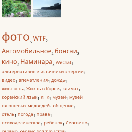
фото
WTF
2
5
Автомобильное
бонсаи
2
2
кино
Наминара
Wechat
1
2
2
альтернативные источники энергии
1
видео
впечатления
дождь
1
1
1
живность
Жизнь в Корее
климат
1
1
1
корейский язык
КПК
музей
музей
1
1
1
плюшевых медведей
общение
1
1
отель
погода
права
1
1
1
психоделическое
ребенок
Сеогвипо
1
1
1
сервис
сервис для туристов