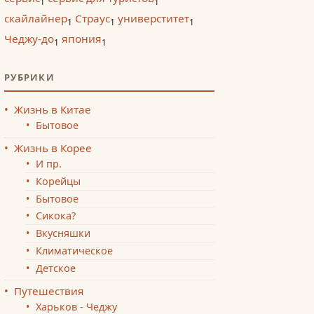
1
1
скайлайнер
Страус
универститет
1
1
1
Чеджу-до
япония
1
1
РУБРИКИ
Жизнь в Китае
Бытовое
Жизнь в Корее
И пр.
Корейцы
Бытовое
Сикока?
Вкусняшки
Климатическое
Детское
Путешествия
Харьков - Чеджу