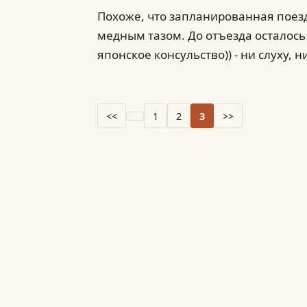
Похоже, что запланированная поез
медным тазом. До отъезда осталось 6
японское консульство)) - ни слуху, 
<<
1
2
3
>>