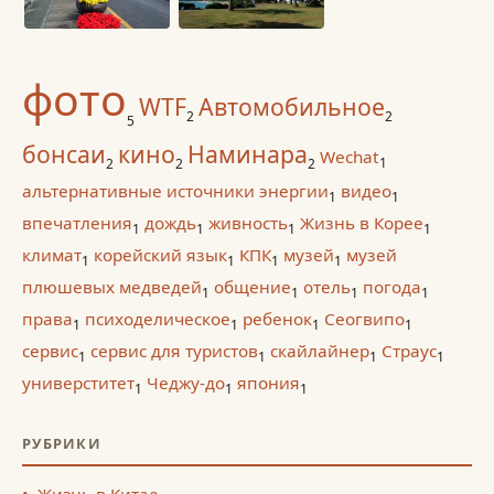
фото
WTF
Автомобильное
2
2
5
бонсаи
кино
Наминара
Wechat
1
2
2
2
альтернативные источники энергии
видео
1
1
впечатления
дождь
живность
Жизнь в Корее
1
1
1
1
климат
корейский язык
КПК
музей
музей
1
1
1
1
плюшевых медведей
общение
отель
погода
1
1
1
1
права
психоделическое
ребенок
Сеогвипо
1
1
1
1
сервис
сервис для туристов
скайлайнер
Страус
1
1
1
1
универститет
Чеджу-до
япония
1
1
1
РУБРИКИ