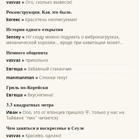
vasvas »
Ого, сколько вывесок!
Реконструкция. Как это было.
koreec »
Красотень неописуемая!
История одного открытия
Sensey »
НУ сходу можно подумать о вибронагрузках,
механической корозии... вроде при кавитации может
помочь... всякие лопасти и лопатки турбин, насосов,
Немного общепита
винтов. Там на микро уровне идет разрушение рабочих
поверхностей. А этот эффект только...
vasvas »
прикольно
Евгеша »
Забавный стаканчик
manmanman »
Слюнки текут
Гриль по-Корейски
Евгеша »
Вкуснятина!
3.3 квадратных метра
Иван »
Ооо, это от японцев пришло) 平, только у нас на
Тайване "пин" читается)
Чем заняться в воскресенье в Сеуле
vasvas »
Красиво, однако!