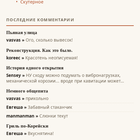
Скутерное
ПОСЛЕДНИЕ КОММЕНТАРИИ
Пьяная улица
vasvas »
Ого, сколько вывесок!
Реконструкция. Как это было.
koreec »
Красотень неописуемая!
История одного открытия
Sensey »
НУ сходу можно подумать о вибронагрузках,
механической корозии... вроде при кавитации может
помочь... всякие лопасти и лопатки турбин, насосов,
Немного общепита
винтов. Там на микро уровне идет разрушение рабочих
поверхностей. А этот эффект только...
vasvas »
прикольно
Евгеша »
Забавный стаканчик
manmanman »
Слюнки текут
Гриль по-Корейски
Евгеша »
Вкуснятина!