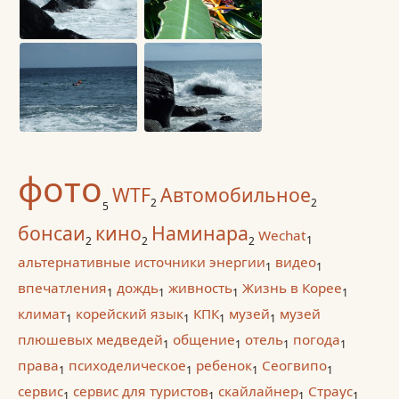
фото
WTF
Автомобильное
2
2
5
бонсаи
кино
Наминара
Wechat
1
2
2
2
альтернативные источники энергии
видео
1
1
впечатления
дождь
живность
Жизнь в Корее
1
1
1
1
климат
корейский язык
КПК
музей
музей
1
1
1
1
плюшевых медведей
общение
отель
погода
1
1
1
1
права
психоделическое
ребенок
Сеогвипо
1
1
1
1
сервис
сервис для туристов
скайлайнер
Страус
1
1
1
1