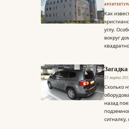
АРХИТЕКТУР
Как извес
христианс
углу. Осо
вокруг до
квадратно
Загадка
23 марта 201
Сколько н
оборудова
назад пое
подземной
сигналку,