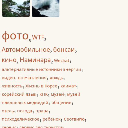
фото
WTF
2
5
Автомобильное
бонсаи
2
2
кино
Наминара
Wechat
1
2
2
альтернативные источники энергии
1
видео
впечатления
дождь
1
1
1
живность
Жизнь в Корее
климат
1
1
1
корейский язык
КПК
музей
музей
1
1
1
плюшевых медведей
общение
1
1
отель
погода
права
1
1
1
психоделическое
ребенок
Сеогвипо
1
1
1
сервис
сервис для туристов