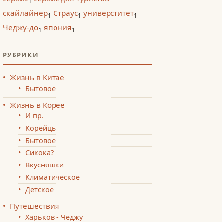
1
1
скайлайнер
Страус
универститет
1
1
1
Чеджу-до
япония
1
1
РУБРИКИ
Жизнь в Китае
Бытовое
Жизнь в Корее
И пр.
Корейцы
Бытовое
Сикока?
Вкусняшки
Климатическое
Детское
Путешествия
Харьков - Чеджу