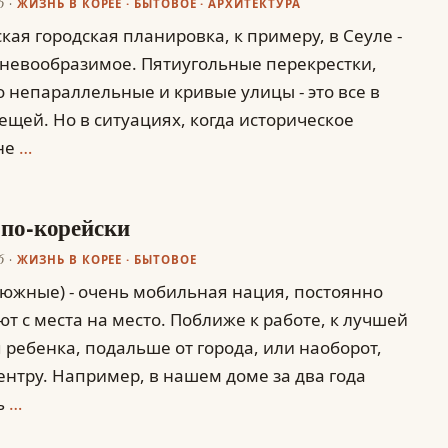
6
ЖИЗНЬ В КОРЕЕ
·
БЫТОВОЕ
·
АРХИТЕКТУРА
кая городская планировка, к примеру, в Сеуле -
о невообразимое. Пятиугольные перекрестки,
 непараллельные и кривые улицы - это все в
ещей. Но в ситуациях, когда историческое
не
…
 по-корейски
6
ЖИЗНЬ В КОРЕЕ
·
БЫТОВОЕ
южные) - очень мобильная нация, постоянно
т с места на место. Поближе к работе, к лучшей
 ребенка, подальше от города, или наоборот,
ентру. Например, в нашем доме за два года
ь
…