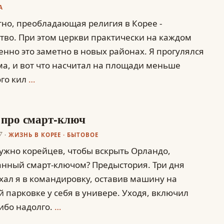
А
тно, преобладающая религия в Корее -
тво. При этом церкви практически на каждом
бенно это заметно в новых районах. Я прогулялся
ма, и вот что насчитал на площади меньше
го кил
…
 про смарт-ключ
7
ЖИЗНЬ В КОРЕЕ
·
БЫТОВОЕ
ужно корейцев, чтобы вскрыть Орландо,
нный смарт-ключом? Предыстория. Три дня
хал я в командировку, оставив машину на
 парковке у себя в универе. Уходя, включил
 ибо надолго.
…