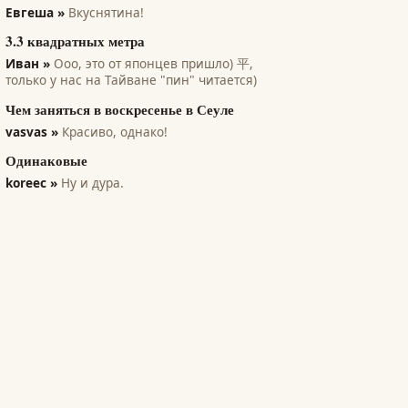
Евгеша »
Вкуснятина!
3.3 квадратных метра
Иван »
Ооо, это от японцев пришло) 平,
только у нас на Тайване "пин" читается)
Чем заняться в воскресенье в Сеуле
vasvas »
Красиво, однако!
Одинаковые
koreec »
Ну и дура.