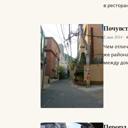
в рестора
Почувст
2 мая 2014
Чем отлич
же района
между до
Перeезд