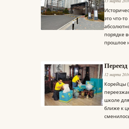
13 марта 201
Историчес
это что-т
абсолютно
порядке в
прошлое 
Переезд
12 марта 201
Корейцы (
переезжаю
школе для
ближе к ц
сменилос