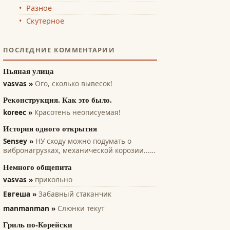
Разное
Скутерное
ПОСЛЕДНИЕ КОММЕНТАРИИ
Пьяная улица
vasvas »
Ого, сколько вывесок!
Реконструкция. Как это было.
koreec »
Красотень неописуемая!
История одного открытия
Sensey »
НУ сходу можно подумать о
вибронагрузках, механической корозии...
вроде при кавитации может помочь...
Немного общепита
всякие лопасти и лопатки турбин, насосов,
винтов. Там на микро уровне идет
vasvas »
прикольно
разрушение рабочих поверхностей. А этот
Евгеша »
Забавный стаканчик
эффект только...
manmanman »
Слюнки текут
Гриль по-Корейски