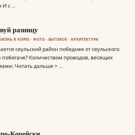
н И с
…
вуй разницу
ЖИЗНЬ В КОРЕЕ
·
ФОТО
·
БЫТОВОЕ
·
АРХИТЕКТУРА
ается сеульский район победнее от сеульского
 побогаче? Количеством проводов, весящих
мами: Читать дальше >
…
 по-Корейски