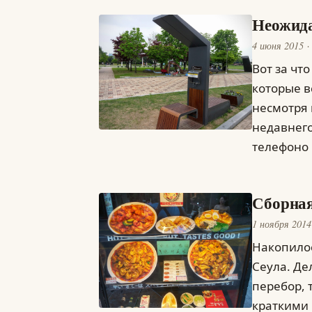
Неожида
4 июня 2015
Вот за чт
которые в
несмотря 
недавнего
телефоно
Сборная
1 ноября 2014
Накопилос
Сеула. Де
перебор, т
краткими 